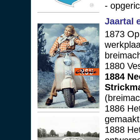
- opgeri
Jaartal 
1873 Op
werkplaa
breimac
1880 Ves
1884 Ne
Strickm
(breimac
1886 Het
gemaakt
1888 Het