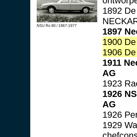
ontworp
1892 De 
NECKAR
NSU Ro 80 / 1967-1977
1897 Ne
1900 De e
1906 De 
1911 Ne
AG
1923 Ra
1926 NS
AG
1926 Per
1929 Wal
chefcons