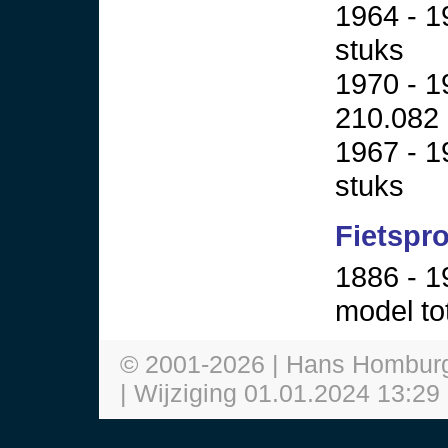
1964 - 1
stuks
1970 - 1
210.082 
1967 - 1
stuks
Fietspr
1886 - 1
model to
© 2001-
2026
| Hans Hombur
| Wijziging
01.01.2024 13:29