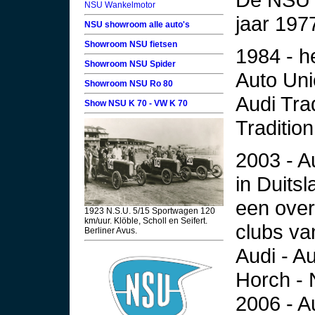
NSU Wankelmotor
jaar 197
NSU showroom alle auto's
Showroom NSU fietsen
1984 - 
Showroom NSU Spider
Auto Un
Showroom NSU Ro 80
Audi Tra
Show NSU K 70 - VW K 70
Tradition
2003 - Au
in Duitsl
een over
1923 N.S.U. 5/15 Sportwagen 120
km/uur. Klöble, Scholl en Seifert.
clubs va
Berliner Avus.
Audi - A
Horch -
2006 - A