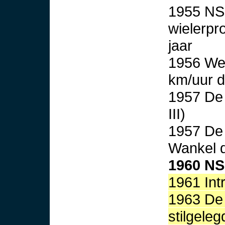
1955 NSU
wielerpr
jaar
1956 Wer
km/uur 
1957 De 
III)
1957 De 
Wankel d
1960 N
1961 Int
1963 De 
stilgeleg