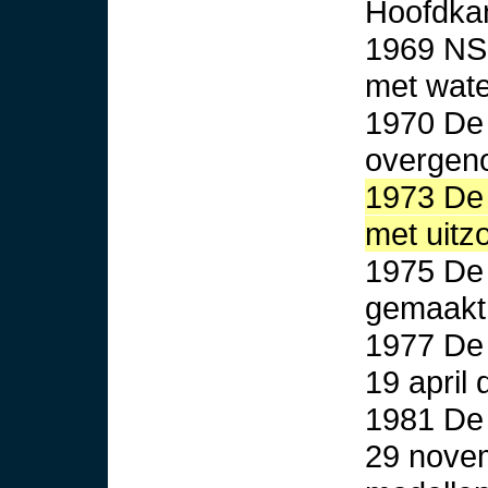
Hoofdkan
1969 NSU
met wat
1970 De
overgen
1973 De 
met uitz
1975 De 
gemaakt,
1977 De 
19 april 
1981 D
29 novem