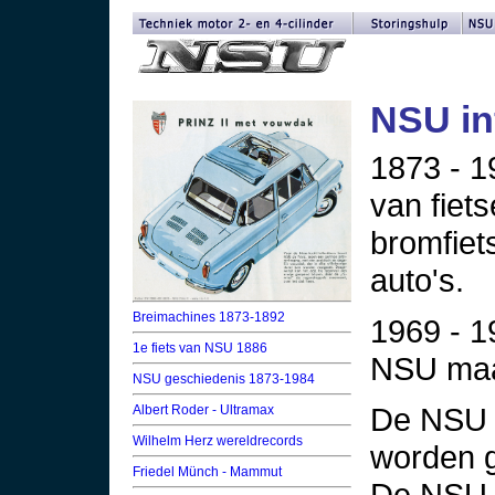
NSU in
1873 - 1
van fiets
bromfiet
auto's.
Breimachines 1873-1892
1969 - 
1e fiets van NSU 1886
NSU maak
NSU geschiedenis 1873-1984
De NSU P
Albert Roder - Ultramax
Wilhelm Herz wereldrecords
worden g
Friedel Münch - Mammut
De NSU R