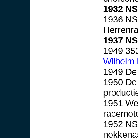
1932 N
1936 NS
Herrenr
1937 N
1949 35
Wilhelm
1949 De
1950 De 
producti
1951 We
racemoto
1952 NSU
nokkenas