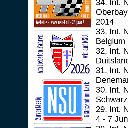
34. Int.
Oberbaye
2014
33. Int.
Belgium 
32. Int.
Duitsland
31. Int.
Denemark
30. Int.
Schwarzw
29. Int.
4 - 7 Ju