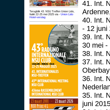
41. Int.
Ardenne,
Terugblik 43. NSU Treffen Union Lido,
Italië 22-25 mei 2025 via -
Union Lido
Hotel-verslag
40. Int.
- 12 juni
39. Int.
30 mei -
38. Int. 
37. Int.
Oberbaye
36. Int.
Nederlan
35. Int. 
juni 2015