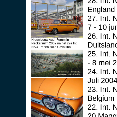
28. Int.
England 
27. Int.
7 - 10 ju
26. Int.
Nieuwbouw Audi-Forum in
Duitslan
Neckarsulm 2002 na het 22e Int.
NSU Treffen Italië Cavallino
25. Int.
- 8 mei 
24. Int.
Juli 200
23. Int.
Belgium 
22. Int. 
20 Magg