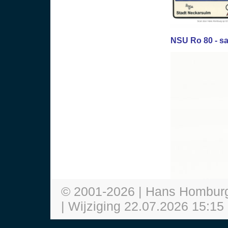
NSU Ro 80 - s
© 2001-
2026
| Hans Hombur
| Wijziging
22.07.2026 15:15