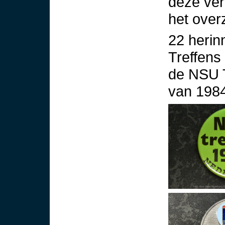
deze ver
het overz
22 herin
Treffens
de NSU T
van 1984