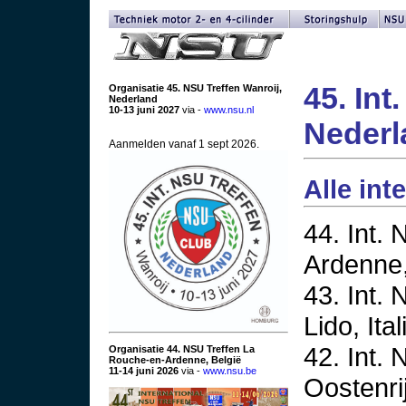
45. Int
Organisatie 45. NSU Treffen Wanroij,
Nederland
10-13 juni 2027
via -
www.nsu.nl
Nederl
Aanmelden vanaf 1 sept 2026.
Alle int
44. Int.
Ardenne,
43. Int.
Lido, Ita
42. Int.
Organisatie 44. NSU Treffen La
Rouche-en-Ardenne, België
11-14 juni 2026
via -
www.nsu.be
Oostenri