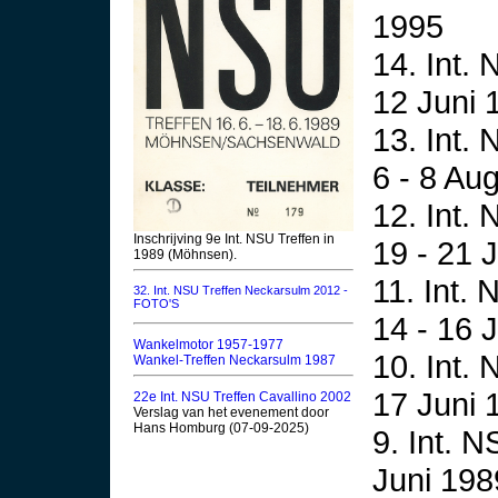
1995
14. Int.
12 Juni 
13. Int.
6 - 8 Au
12. Int.
Inschrijving 9e Int. NSU Treffen in
19 - 21 
1989 (Möhnsen).
11. Int.
32. Int. NSU Treffen Neckarsulm 2012 -
FOTO'S
14 - 16 
Wankelmotor 1957-1977
10. Int.
Wankel-Treffen Neckarsulm 1987
17 Juni 
22e Int. NSU Treffen Cavallino 2002
Verslag van het evenement door
Hans Homburg (07-09-2025)
9. Int. 
Juni 198