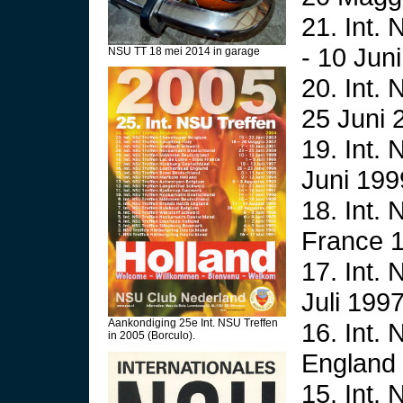
21. Int.
- 10 Jun
NSU TT 18 mei 2014 in garage
20. Int.
25 Juni 
19. Int.
Juni 199
18. Int. 
France 1
17. Int.
Juli 199
Aankondiging 25e Int. NSU Treffen
16. Int.
in 2005 (Borculo).
England 
15. Int.