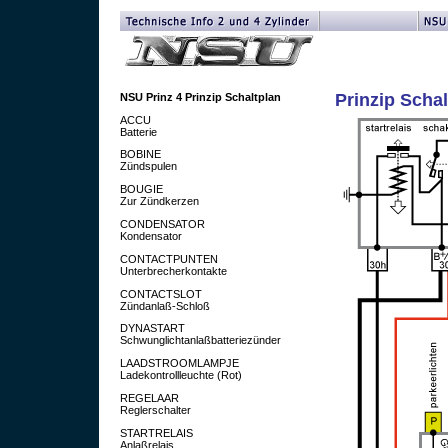
Prinzip Schal
NSU Prinz 4 Prinzip Schaltplan
ACCU
Batterie
BOBINE
Zündspulen
BOUGIE
Zur Zündkerzen
CONDENSATOR
Kondensator
CONTACTPUNTEN
Unterbrecherkontakte
CONTACTSLOT
Zündanlaß-Schloß
DYNASTART
Schwunglichtanlaßbatteriezünder
LAADSTROOMLAMPJE
Ladekontrollleuchte (Rot)
REGELAAR
Reglerschalter
STARTRELAIS
Anlaßrelais