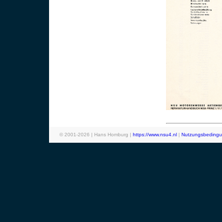
© 2001-
2026
| Hans Homburg |
https://www.nsu4.nl
|
Nutzungsbeding